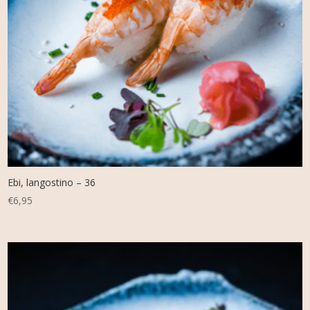
Ebi, langostino – 36
€
6,95