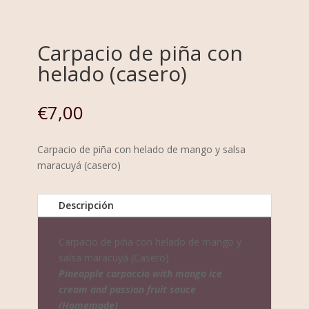
Carpacio de piña con
helado (casero)
€
7,00
Carpacio de piña con helado de mango y salsa
maracuyá (casero)
Descripción
Carpacio de piña con helado de mango y
salsa maracuyá (Casero)
Pineapple carpaccio with mango ice
cream and passion fruit sauce
(Homemade)