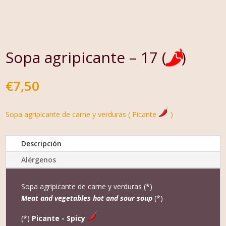
Sopa agripicante – 17 (
)
€
7,50
Sopa agripicante de carne y verduras ( Picante
)
Descripción
Alérgenos
Sopa agripicante de carne y verduras (*)
Meat and vegetables hot and sour soup
(*)
(*)
Picante - Spicy