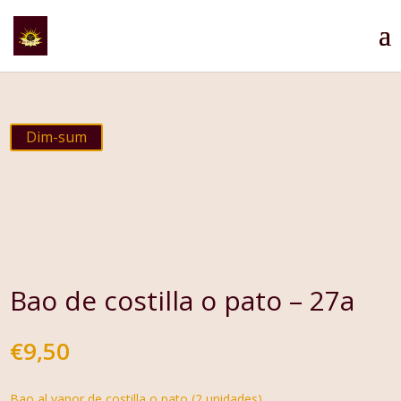
Dim-sum
Bao de costilla o pato – 27a
€
9,50
Bao al vapor de costilla o pato (2 unidades)