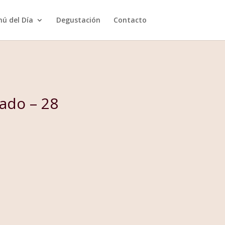
ú del Día
Degustación
Contacto
ado – 28