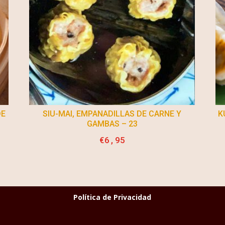
DE
SIU-MAI, EMPANADILLAS DE CARNE Y
K
GAMBAS – 23
€
6,95
Política de Privacidad