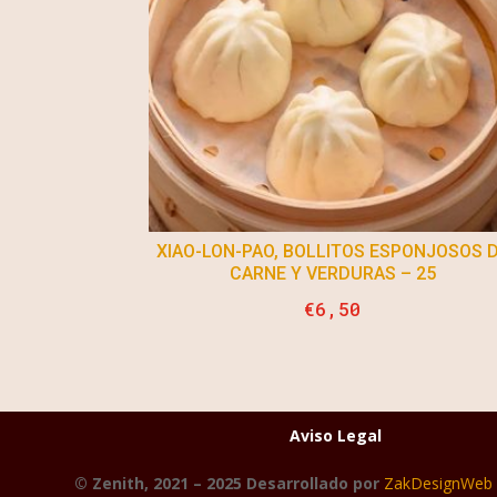
XIAO-LON-PAO, BOLLITOS ESPONJOSOS 
CARNE Y VERDURAS – 25
€
6,50
Aviso Legal
© Zenith, 2021 – 2025 Desarrollado por
ZakDesignWeb