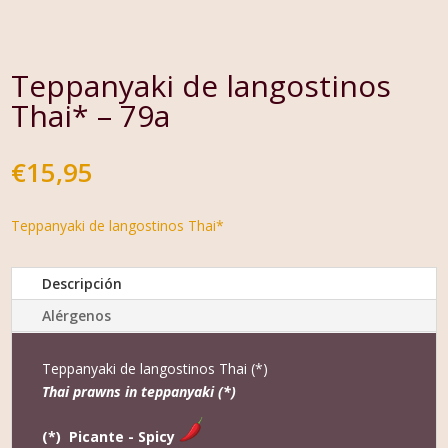
Teppanyaki de langostinos
Thai* – 79a
€
15,95
Teppanyaki de langostinos Thai*
Descripción
Alérgenos
Teppanyaki de langostinos Thai (*)
Thai prawns in teppanyaki (*)
(*) Picante - Spicy