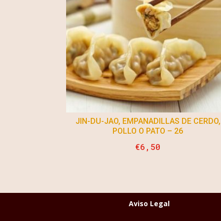
JIN-DU-JAO, EMPANADILLAS DE CERDO,
POLLO O PATO – 26
€
6,50
Aviso Legal