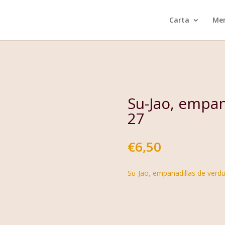
Carta
Men
Su-Jao, empan
27
€
6,50
Su-Jao, empanadillas de verd